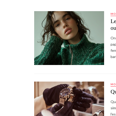
MO
Le
ou
On 
pap
fer
bar
MO
Qu
Qua
sim
l’e