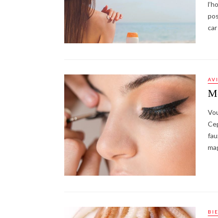
l’h
pos
car
AV
Mo
Vou
Cep
fau
mag
BI