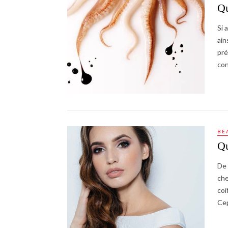
Qu
Si 
ain
pré
con
BE
Qu
De 
che
coi
Ce