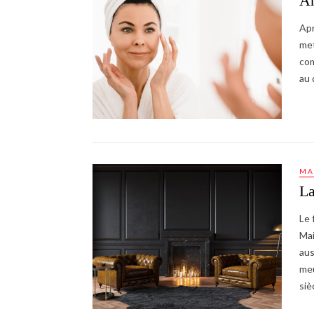
An
Apr
met
com
au 
MA
La
Le 
Mai
aus
meu
siè