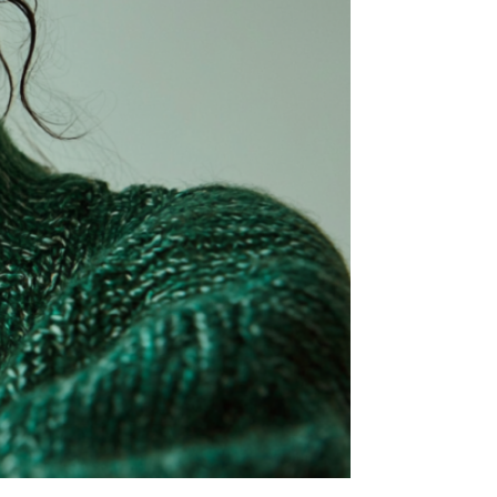
MODE
ère montre de luxe
offrir ?
E L'ARTICLE