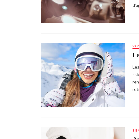
d’a
VO
Le
Les
ski
ren
ret
BE