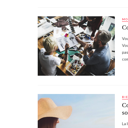
MO
Co
Vou
Vou
pas
com
BI
Co
so
La 